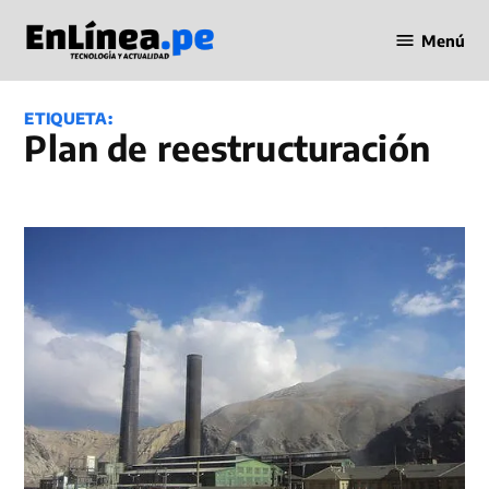
Saltar
Menú
al
Periodismo
contenido
en Línea
ETIQUETA:
Plan de reestructuración