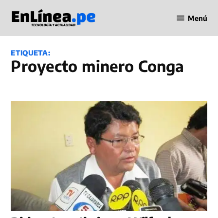
Saltar
Menú
al
Periodismo
contenido
en Línea
ETIQUETA:
proyecto minero Conga