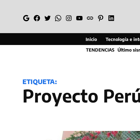
Saltar
al
Google
Facebook
Twitter
Whatsapp
Instagram
YouTube
Web
Pinterest
Linkedin
contenido
Inicio
Tecnología e inte
TENDENCIAS
Último si
ETIQUETA:
Proyecto Per