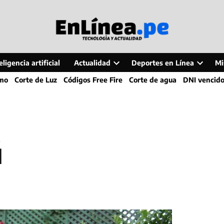
ligencia artificial
Actualidad
Deportes en Línea
Mi
Open
Open
smo
Corte de Luz
Códigos Free Fire
Corte de agua
DNI vencid
dropdown
dropdo
menu
menu
ú