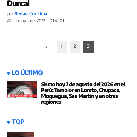
Durcal
por
Redacción Lima
22 de mayo del 2012 - 01:41:01
Paginación
1
2
3
de
entradas
● LO ÚLTIMO
Sismo hoy 7 de agosto del 2026 en el
Perú: Temblor en Loreto, Chupaca,
Moquegua, San Martín y en otras
regiones
● TOP