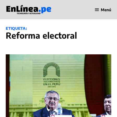
Saltar
Menú
al
Periodismo
contenido
en Línea
ETIQUETA:
reforma electoral