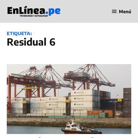
Saltar
Menú
al
Periodismo
contenido
en Línea
ETIQUETA:
residual 6