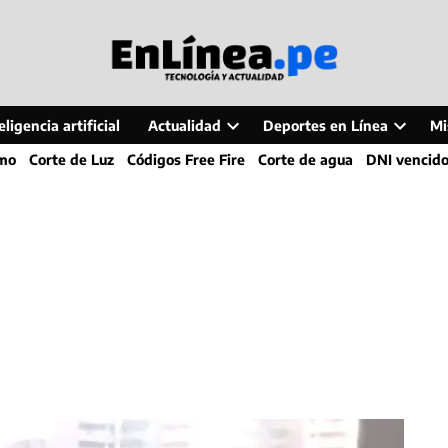
ligencia artificial
Actualidad
Deportes en Línea
Mi
Open
Open
smo
Corte de Luz
Códigos Free Fire
Corte de agua
DNI vencid
dropdown
dropdo
menu
menu