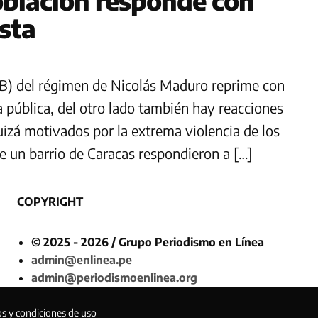
blación responde con
ista
NB) del régimen de Nicolás Maduro reprime con
a pública, del otro lado también hay reacciones
uizá motivados por la extrema violencia de los
de un barrio de Caracas respondieron a […]
COPYRIGHT
© 2025 - 2026 / Grupo Periodismo en Línea
admin@enlinea.pe
admin@periodismoenlinea.org
os y condiciones de uso