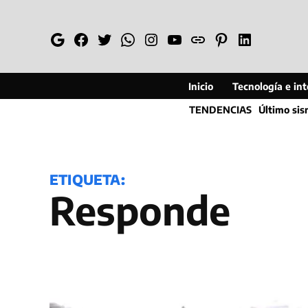
Saltar
al
Google
Facebook
Twitter
Whatsapp
Instagram
YouTube
Web
Pinterest
Linkedin
contenido
Inicio
Tecnología e inte
TENDENCIAS
Último si
ETIQUETA:
Responde