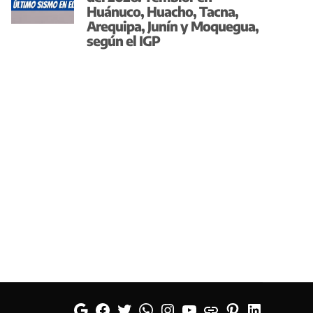
Huánuco, Huacho, Tacna,
Arequipa, Junín y Moquegua,
según el IGP
Google
Facebook
Twitter
Whatsapp
Instagram
YouTube
Web
Pinterest
Linkedin