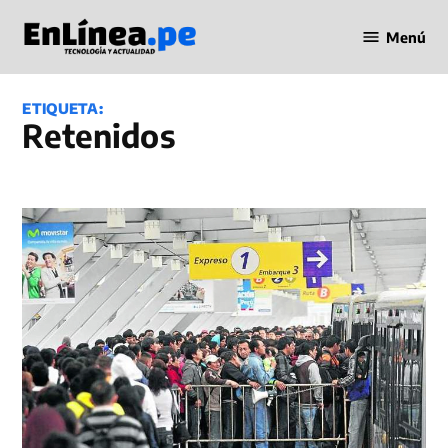
Saltar
Menú
al
Periodismo
contenido
en Línea
ETIQUETA:
Retenidos