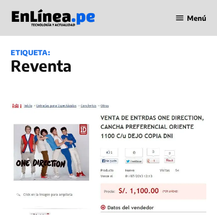
Saltar
Menú
al
Periodismo
contenido
en Línea
ETIQUETA:
Reventa