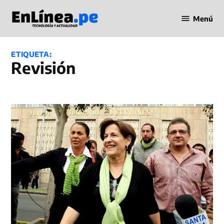
Saltar
Menú
al
Periodismo
contenido
en Línea
ETIQUETA:
revisión