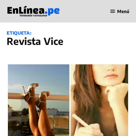
Saltar
Menú
al
Periodismo
contenido
en Línea
ETIQUETA:
Revista Vice