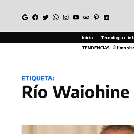
Saltar
al
Google
Facebook
Twitter
Whatsapp
Instagram
YouTube
Web
Pinterest
Linkedin
contenido
Inicio
Tecnología e inte
TENDENCIAS
Último si
ETIQUETA:
Río Waiohine