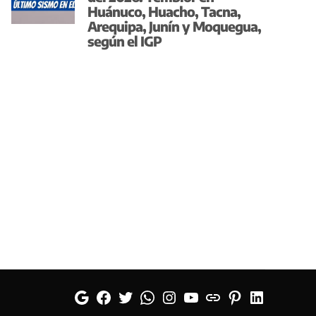
Huánuco, Huacho, Tacna,
Arequipa, Junín y Moquegua,
según el IGP
Google
Facebook
Twitter
Whatsapp
Instagram
YouTube
Web
Pinterest
Linkedin