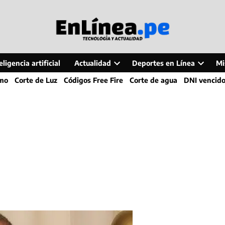
ligencia artificial
Actualidad
Deportes en Línea
Mi
Open
Open
smo
Corte de Luz
Códigos Free Fire
Corte de agua
DNI vencid
dropdown
dropdo
menu
menu