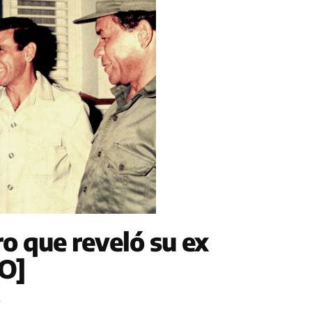
ro que reveló su ex
O]
2