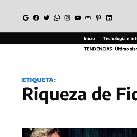
Saltar
al
Google
Facebook
Twitter
Whatsapp
Instagram
YouTube
Web
Pinterest
Linkedin
contenido
Inicio
Tecnología e inte
TENDENCIAS
Último si
ETIQUETA:
riqueza de Fi