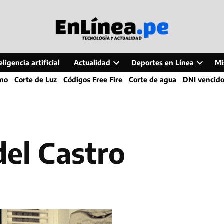
ligencia artificial
Actualidad
Deportes en Línea
Mi
Open
Open
smo
Corte de Luz
Códigos Free Fire
Corte de agua
DNI vencid
dropdown
dropdo
menu
menu
del Castro