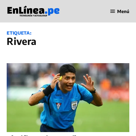
Saltar
Menú
al
Periodismo
contenido
en Línea
ETIQUETA:
Rivera