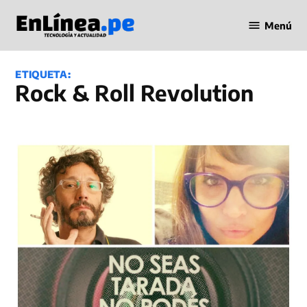
Saltar
Menú
al
Periodismo
contenido
en Línea
ETIQUETA:
Rock & Roll Revolution