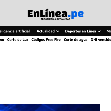
ligencia artificial
Actualidad
Deportes en Línea
Mi
Open
Open
smo
Corte de Luz
Códigos Free Fire
Corte de agua
DNI vencid
dropdown
dropdo
menu
menu