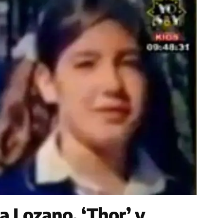
sa Lozano, ‘Thor’ y