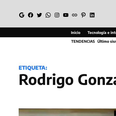
Saltar
al
Google
Facebook
Twitter
Whatsapp
Instagram
YouTube
Web
Pinterest
Linkedin
contenido
Inicio
Tecnología e inte
TENDENCIAS
Último si
ETIQUETA:
Rodrigo Gonz