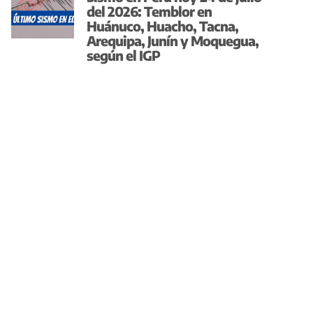
del 2026: Temblor en
Huánuco, Huacho, Tacna,
Arequipa, Junín y Moquegua,
según el IGP