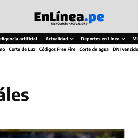
ligencia artificial
Actualidad
Deportes en Línea
Mi
Open
Open
smo
Corte de Luz
Códigos Free Fire
Corte de agua
DNI vencid
dropdown
dropdo
menu
menu
áles