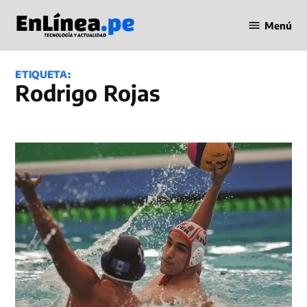
Saltar
Menú
al
Periodismo
contenido
en Línea
ETIQUETA:
Rodrigo Rojas