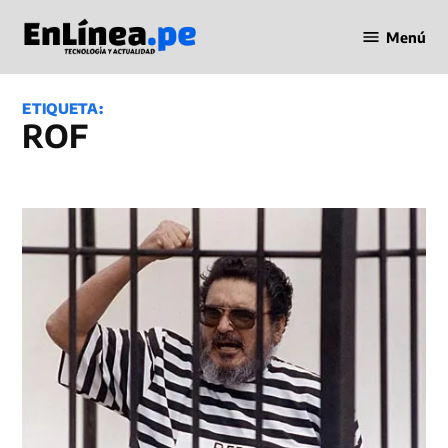
Saltar
Menú
al
Periodismo
contenido
en Línea
ETIQUETA:
ROF