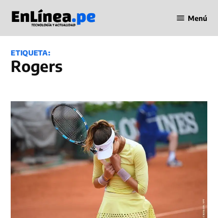
Saltar
Menú
al
Periodismo
contenido
en Línea
ETIQUETA:
Rogers