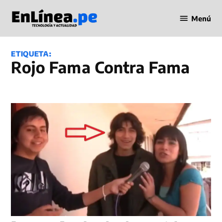
Saltar
Menú
al
Periodismo
contenido
en Línea
ETIQUETA:
Rojo Fama Contra Fama