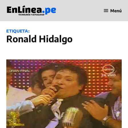
Saltar
Menú
al
Periodismo
contenido
en Línea
ETIQUETA:
Ronald Hidalgo