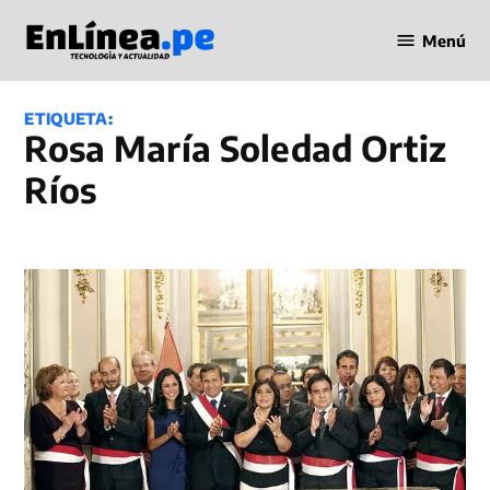
Saltar
Menú
al
Periodismo
contenido
en Línea
ETIQUETA:
Rosa María Soledad Ortiz
Ríos