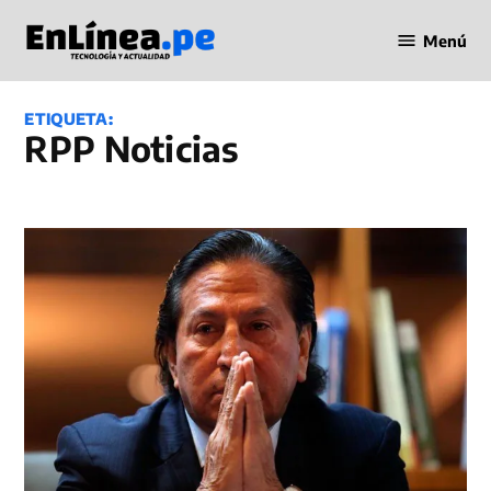
Saltar
Menú
al
Periodismo
contenido
en Línea
ETIQUETA:
RPP Noticias