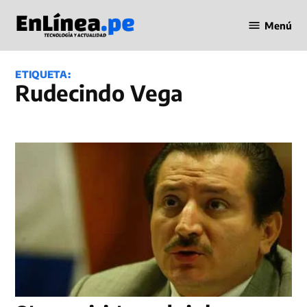
Saltar
Menú
al
Periodismo
contenido
en Línea
ETIQUETA:
Rudecindo Vega