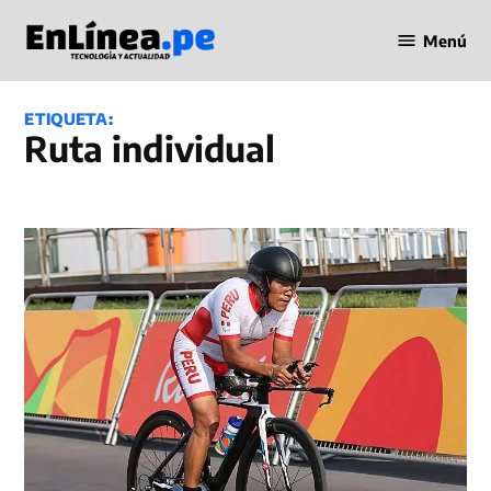
Saltar
Menú
al
Periodismo
contenido
en Línea
ETIQUETA:
ruta individual