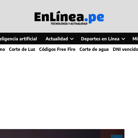
ligencia artificial
Actualidad
Deportes en Línea
Mi
Open
Open
smo
Corte de Luz
Códigos Free Fire
Corte de agua
DNI vencid
dropdown
dropdo
menu
menu