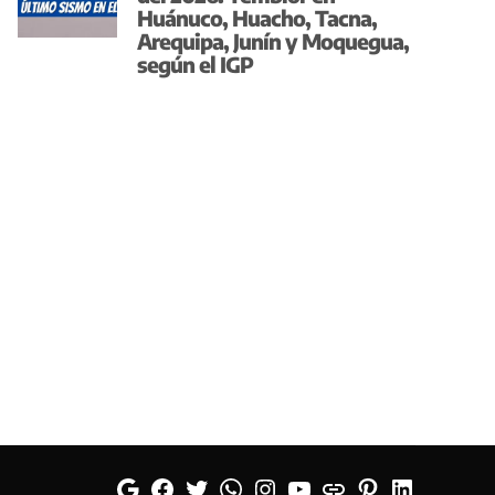
Huánuco, Huacho, Tacna,
Arequipa, Junín y Moquegua,
según el IGP
Google
Facebook
Twitter
Whatsapp
Instagram
YouTube
Web
Pinterest
Linkedin