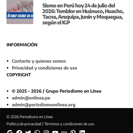
Sismo en Perú hoy 24 de julio del
2026: Temblor en Huánuco, Huacho,
Tacna, Arequipa, Junín y Moquegua,
según el IGP
INFORMACIÓN
Contacto y quienes somos
Privacidad y condiciones de uso
COPYRIGHT
© 2025 - 2026 / Grupo Periodismo en Línea
admin@enlinea.pe
admin@periodismoenlinea.org
© 2026 Periodismo en Línea
Política de privacidad / Términos y condiciones de uso
Google
Facebook
Twitter
Whatsapp
Instagram
YouTube
Web
Pinterest
Linkedin