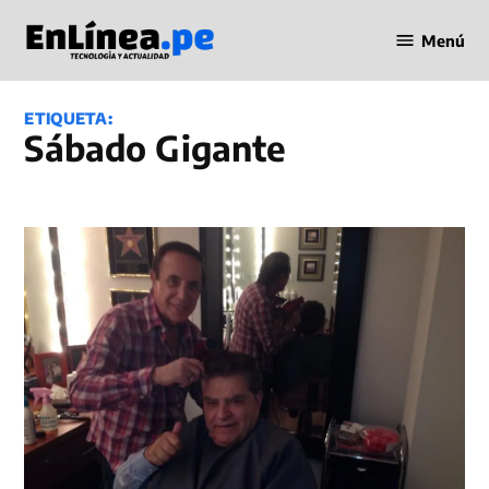
Saltar
Menú
al
Periodismo
contenido
en Línea
ETIQUETA:
Sábado Gigante