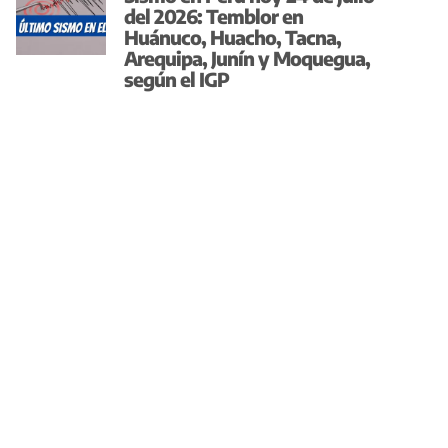
del 2026: Temblor en
Huánuco, Huacho, Tacna,
Arequipa, Junín y Moquegua,
según el IGP