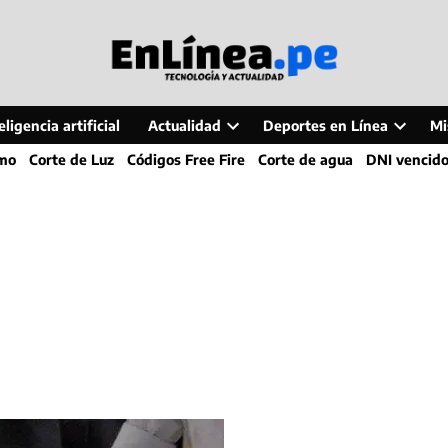
ligencia artificial
Actualidad
Deportes en Línea
Mi
Open
Open
smo
Corte de Luz
Códigos Free Fire
Corte de agua
DNI vencid
dropdown
dropdo
menu
menu