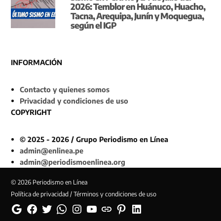
2026: Temblor en Huánuco, Huacho,
Tacna, Arequipa, Junín y Moquegua,
según el IGP
INFORMACIÓN
Contacto y quienes somos
Privacidad y condiciones de uso
COPYRIGHT
© 2025 - 2026 / Grupo Periodismo en Línea
admin@enlinea.pe
admin@periodismoenlinea.org
© 2026 Periodismo en Línea
Política de privacidad / Términos y condiciones de uso
Google
Facebook
Twitter
Whatsapp
Instagram
YouTube
Web
Pinterest
Linkedin