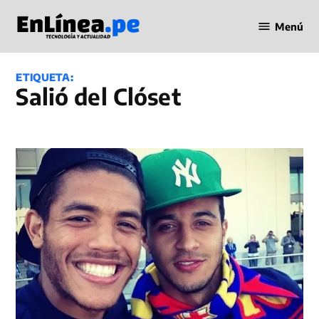
Saltar
Menú
al
Periodismo
contenido
en Línea
ETIQUETA:
Salió del Clóset