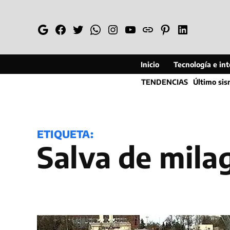
Saltar
al
Google
Facebook
Twitter
Whatsapp
Instagram
YouTube
Web
Pinterest
Linkedin
contenido
Inicio
Tecnología e inte
TENDENCIAS
Último si
ETIQUETA:
salva de mila