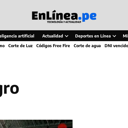
ligencia artificial
Actualidad
Deportes en Línea
Mi
Open
Open
smo
Corte de Luz
Códigos Free Fire
Corte de agua
DNI vencid
dropdown
dropdo
menu
menu
gro