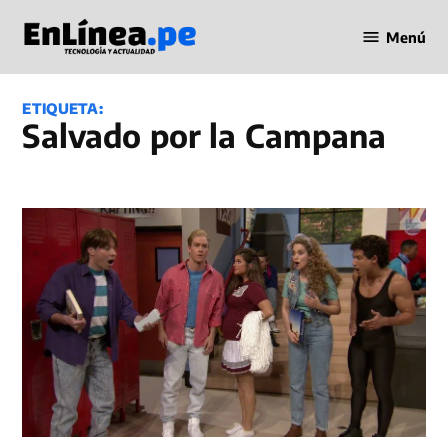
Saltar
Menú
al
Periodismo
contenido
en Línea
ETIQUETA:
Salvado por la Campana