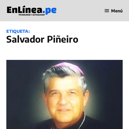
Saltar
Menú
al
Periodismo
contenido
en Línea
ETIQUETA:
Salvador Piñeiro