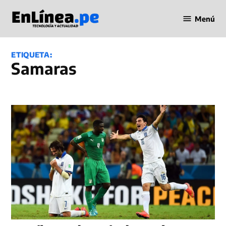
Saltar
Menú
al
Periodismo
contenido
en Línea
ETIQUETA:
Samaras