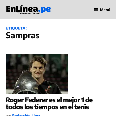
Saltar
Menú
al
Periodismo
contenido
en Línea
ETIQUETA:
Sampras
Roger Federer es el mejor 1 de
todos los tiempos en el tenis
por
Redacción Lima