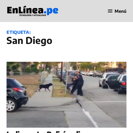
Saltar
Menú
al
Periodismo
contenido
en Línea
ETIQUETA:
San Diego