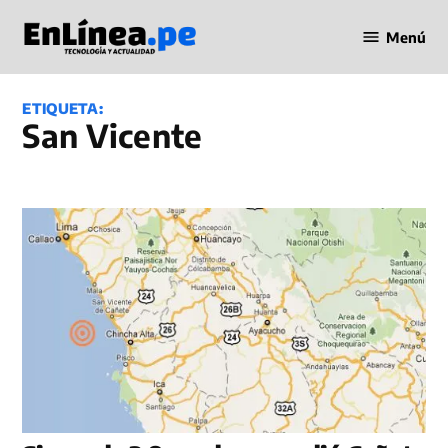
Saltar
Menú
al
Periodismo
contenido
en Línea
ETIQUETA:
San Vicente