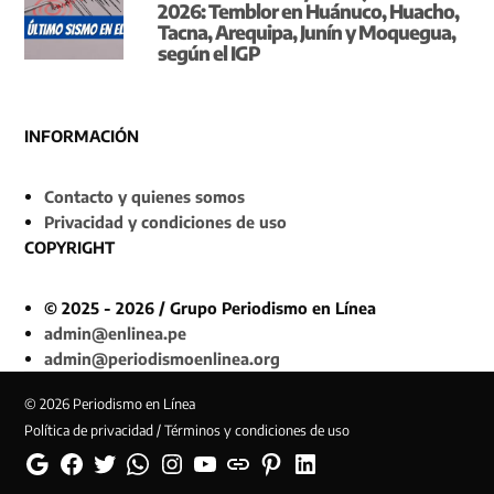
2026: Temblor en Huánuco, Huacho,
Tacna, Arequipa, Junín y Moquegua,
según el IGP
INFORMACIÓN
Contacto y quienes somos
Privacidad y condiciones de uso
COPYRIGHT
© 2025 - 2026 / Grupo Periodismo en Línea
admin@enlinea.pe
admin@periodismoenlinea.org
© 2026 Periodismo en Línea
Política de privacidad / Términos y condiciones de uso
Google
Facebook
Twitter
Whatsapp
Instagram
YouTube
Web
Pinterest
Linkedin