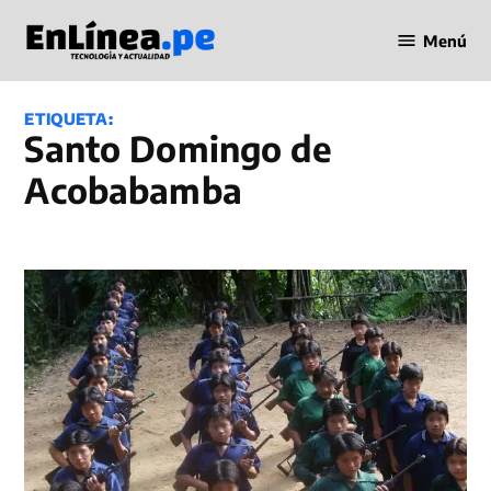
Saltar
Menú
al
Periodismo
contenido
en Línea
ETIQUETA:
Santo Domingo de
Acobabamba