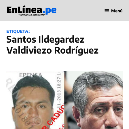
Saltar
Menú
al
Periodismo
contenido
en Línea
ETIQUETA:
Santos Ildegardez
Valdiviezo Rodríguez