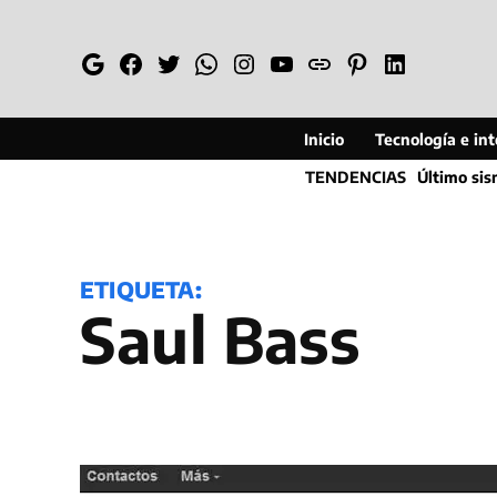
Saltar
al
Google
Facebook
Twitter
Whatsapp
Instagram
YouTube
Web
Pinterest
Linkedin
contenido
Inicio
Tecnología e inte
TENDENCIAS
Último si
ETIQUETA:
Saul Bass