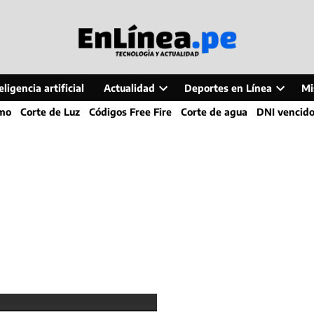
ligencia artificial
Actualidad
Deportes en Línea
Mi
Open
Open
smo
Corte de Luz
Códigos Free Fire
Corte de agua
DNI vencid
dropdown
dropdo
menu
menu