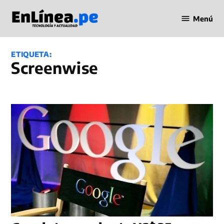
Saltar
Menú
al
Periodismo
contenido
en Línea
ETIQUETA:
Screenwise