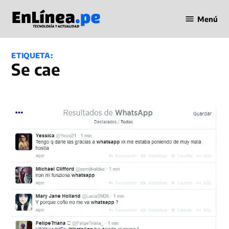
Saltar
Menú
al
Periodismo
contenido
en Línea
ETIQUETA:
se cae