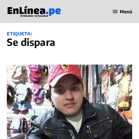
Saltar
Menú
al
Periodismo
contenido
en Línea
ETIQUETA:
se dispara