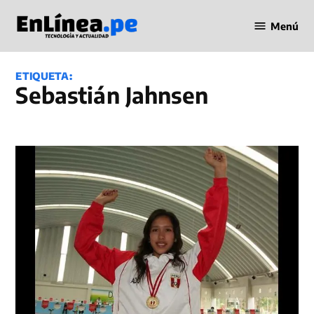
Saltar
Menú
al
Periodismo
contenido
en Línea
ETIQUETA:
Sebastián Jahnsen