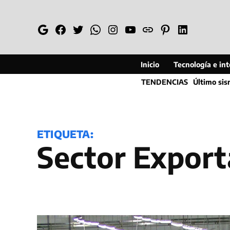
Saltar
al
Google
Facebook
Twitter
Whatsapp
Instagram
YouTube
Web
Pinterest
Linkedin
contenido
Inicio
Tecnología e inte
TENDENCIAS
Último si
ETIQUETA:
Sector Expor