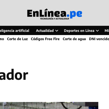
ligencia artificial
Actualidad
Deportes en Línea
Mi
Open
Open
smo
Corte de Luz
Códigos Free Fire
Corte de agua
DNI vencid
dropdown
dropdo
menu
menu
tador