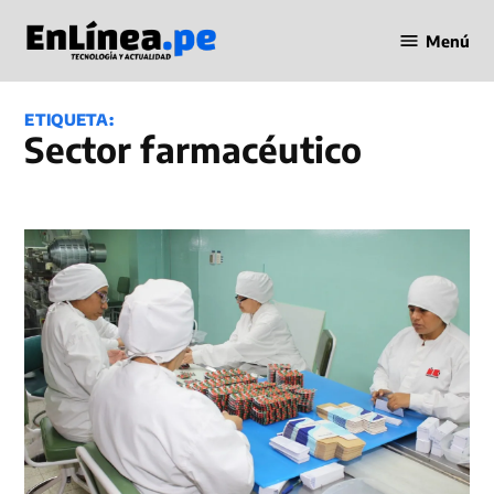
Saltar
Menú
al
Periodismo
contenido
en Línea
ETIQUETA:
sector farmacéutico