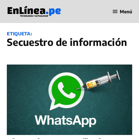
Saltar
Menú
al
Periodismo
contenido
en Línea
ETIQUETA:
Secuestro de información