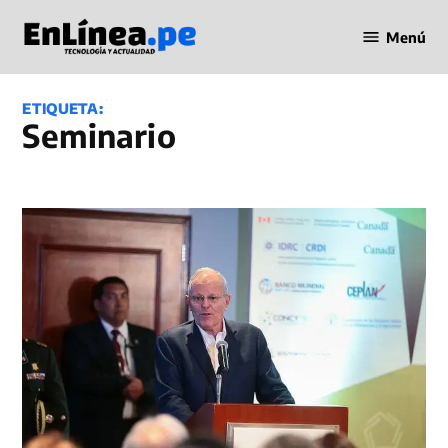
Saltar
Menú
al
Periodismo
contenido
en Línea
ETIQUETA:
seminario